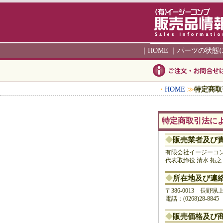
｜
HOME
｜
パーツの状態
・
HOME
≫
特定商取
特定商取引法に
◆
販売業者及び
有限会社イージーコ
代表取締役 清水 拓之
◆
所在地及び連
〒386-0013 長野県
電話：(0268)28-8845 
◆
販売価格及び