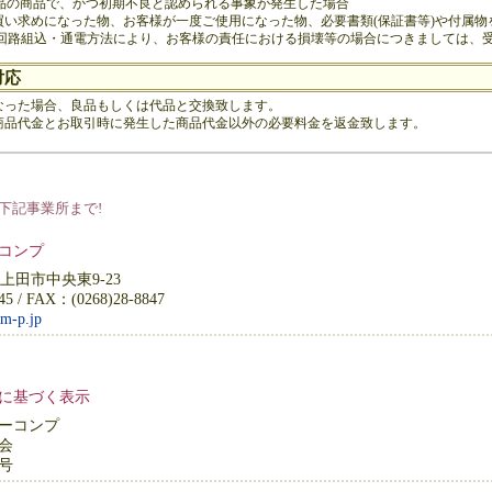
新品の商品で、かつ初期不良と認められる事象が発生した場合
買い求めになった物、お客様が一度ご使用になった物、必要書類(保証書等)や付属物
・回路組込・通電方法により、お客様の責任における損壊等の場合につきましては、
対応
なった場合、良品もしくは代品と交換致します。
商品代金とお取引時に発生した商品代金以外の必要料金を返金致します。
下記事業所まで!
コンプ
野県上田市中央東9-23
45 / FAX：(0268)28-8847
m-p.jp
に基づく表示
ーコンプ
会
5号