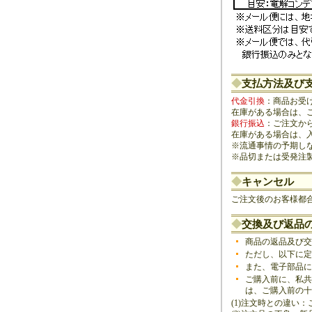
◆
支払方法及び
代金引換
：商品お受
在庫がある場合は、
銀行振込
：ご注文か
在庫がある場合は、
※流通事情の予期し
※品切または受発注
◆
キャンセル
ご注文後のお客様都
◆
交換及び返品
商品の返品及び交
ただし、以下に定
また、電子部品に
ご購入前に、私共
は、ご購入前の十
(1)注文時との違い