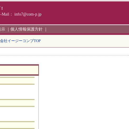
プ！
E-Mail：
info7@com-p.jp
表示
｜
個人情報保護方針
｜
会社イージーコンプTOP