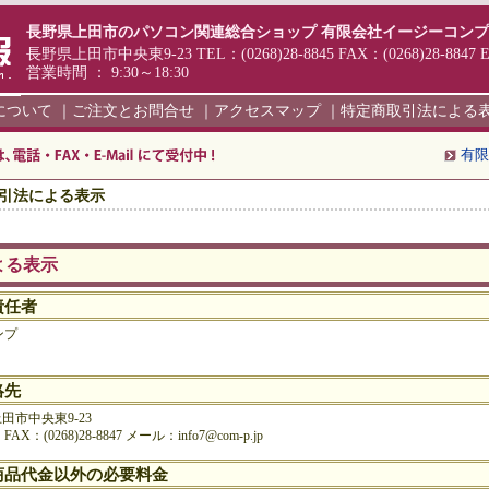
長野県上田市のパソコン関連総合ショップ 有限会社イージーコン
長野県上田市中央東9-23 TEL：(0268)28-8845 FAX：(0268)28-8847 
営業時間 ： 9:30～18:30
について
｜
ご注文とお問合せ
｜
アクセスマップ
｜
特定商取引法による
有限
引法による表示
よる表示
責任者
ンプ
絡先
上田市中央東9-23
FAX：(0268)28-8847 メール：info7@com-p.jp
商品代金以外の必要料金