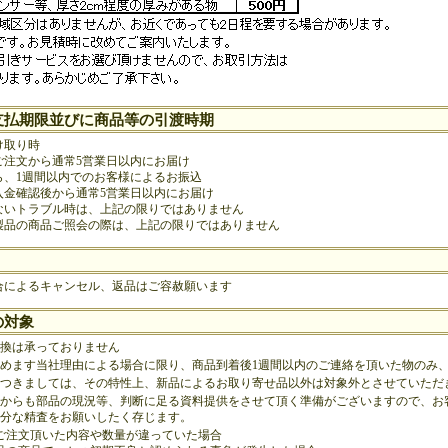
支払期限並びに商品等の引渡時期
け取り時
ご注文から通常5営業日以内にお届け
ら、1週間以内でのお客様によるお振込
入金確認後から通常5営業日以内にお届け
ないトラブル時は、上記の限りではありません
製品の商品ご照会の際は、上記の限りではありません
合によるキャンセル、返品はご容赦願います
の対象
換は承っておりません
めます当社理由による場合に限り、商品到着後1週間以内のご連絡を頂いた物のみ
つきましては、その特性上、新品によるお取り寄せ品以外は対象外とさせていただ
からも部品の現況等、判断に足る資料提供をさせて頂く準備がございますので、お
分な精査をお願いしたく存じます。
：ご注文頂いた内容や数量が違っていた場合