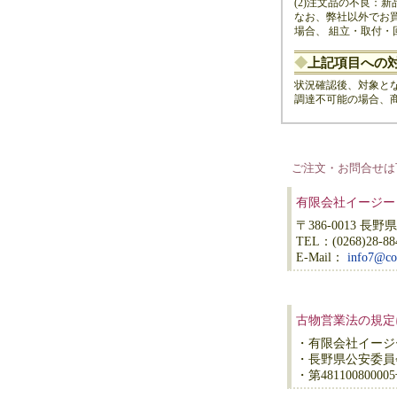
(2)注文品の不良：
なお、弊社以外でお
場合、 組立・取付
◆
上記項目への
状況確認後、対象と
調達不可能の場合、
ご注文・お問合せは
有限会社イージー
〒386-0013 長
TEL：(0268)28-88
E-Mail：
info7@co
古物営業法の規定
・有限会社イージ
・長野県公安委員
・第48110080000